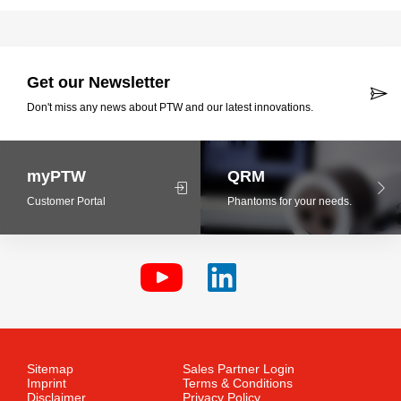
Get our Newsletter
Don't miss any news about PTW and our latest innovations.
myPTW
QRM
Customer Portal
Phantoms for your needs.
Sitemap
Sales Partner Login
Imprint
Terms & Conditions
Disclaimer
Privacy Policy