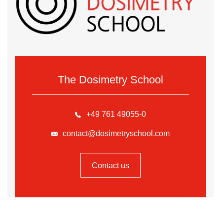
The Dosimetry School
+49 761 49055-0
contact@dosimetryschool.com
Contact us